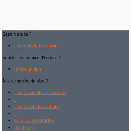
Besoin d'aide ?
Je remplis le formulaire
Soutenir ce service d'écoute ?
Je fais un don
À la recherche de plus ?
Je découvre les ressources
-
Je découvre la boutique
-
NOS PARTENAIRES
ACC France